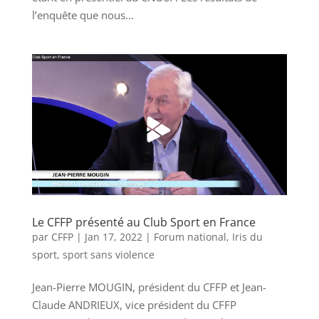
l’enquête que nous...
Le CFFP présenté au Club Sport en France
par
CFFP
|
Jan 17, 2022
|
Forum national
,
Iris du
sport
,
sport sans violence
Jean-Pierre MOUGIN, président du CFFP et Jean-
Claude ANDRIEUX, vice président du CFFP