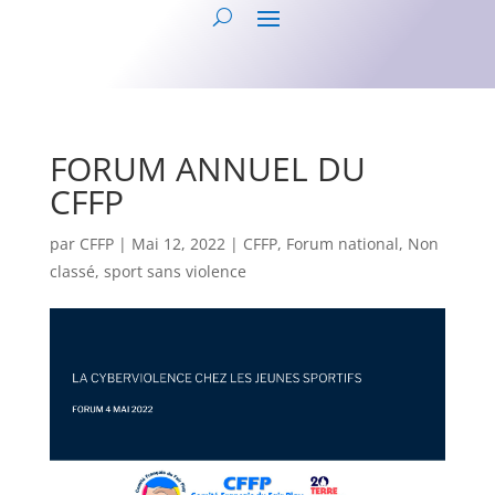
FORUM ANNUEL DU
CFFP
par
CFFP
|
Mai 12, 2022
|
CFFP
,
Forum national
,
Non
classé
,
sport sans violence