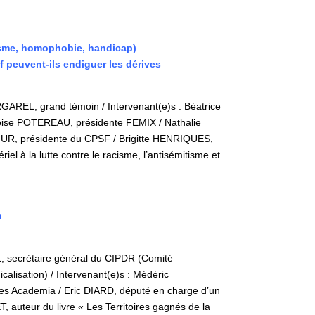
isme, homophobie, handicap)
 peuvent-ils endiguer les dérives
GAREL, grand témoin / Intervenant(e)s : Béatrice
oise POTEREAU, présidente FEMIX / Nathalie
FUR, présidente du CPSF / Brigitte HENRIQUES,
el à la lutte contre le racisme, l’antisémitisme et
n
, secrétaire général du CIPDR (Comité
calisation) / Intervenant(e)s : Médéric
ges Academia /
Eric DIARD, député en charge d’un
, auteur du livre « Les Territoires gagnés de la