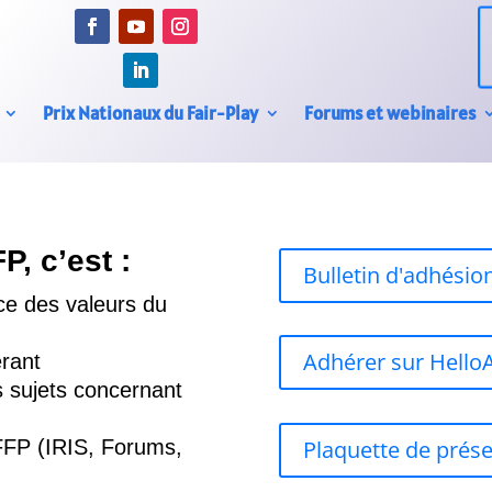
Prix Nationaux du Fair-Play
Forums et webinaires
P, c’est :
Bulletin d'adhésio
ce des valeurs du
Adhérer sur Hello
érant
s sujets concernant
FFP (IRIS, Forums,
Plaquette de prés