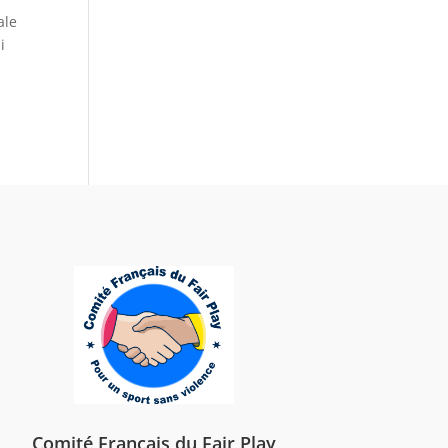
ale
i
Comité Français du Fair Play