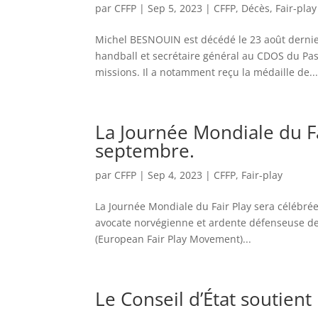
par
CFFP
|
Sep 5, 2023
|
CFFP
,
Décès
,
Fair-play
Michel BESNOUIN est décédé le 23 août dernier
handball et secrétaire général au CDOS du Pas-
missions. Il a notamment reçu la médaille de..
La Journée Mondiale du Fa
septembre.
par
CFFP
|
Sep 4, 2023
|
CFFP
,
Fair-play
La Journée Mondiale du Fair Play sera célébré
avocate norvégienne et ardente défenseuse des 
(European Fair Play Movement)...
Le Conseil d’État soutient 