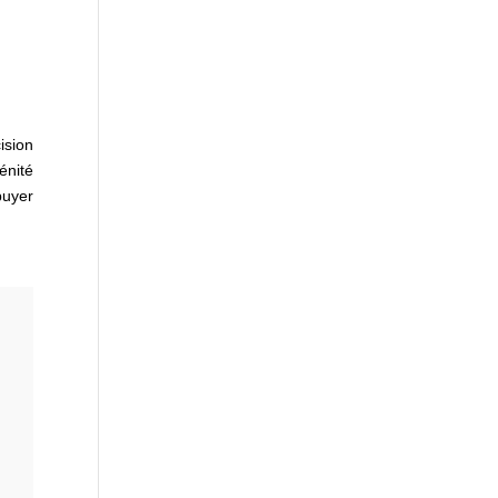
ision
énité
puyer