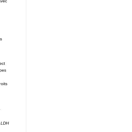
avec
ns
ect
ipes
roits
.
, LDH