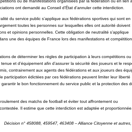
titions ou de manifestations organisées par la fédération ou en lien 
ciations ont demandé au Conseil d’État d’annuler cette interdiction.
ralité du service public s’applique aux fédérations sportives qui sont en
argement toutes les personnes sur lesquelles elles ont autorité doivent
ions et opinions personnelles. Cette obligation de neutralité s’applique
dans une des équipes de France lors des manifestations et compétitio
ations de déterminer les règles de participation à leurs compétitions ou
 tenue et d’équipement afin d’assurer la sécurité des joueurs et le resp
oumis, contrairement aux agents des fédérations et aux joueurs des équ
de participation édictées par ces fédérations peuvent limiter leur liberté
 garantir le bon fonctionnement du service public et la protection des d
éroulement des matchs de football et éviter tout affrontement ou
n contestée. Il estime que cette interdiction est adaptée et proportionnée
Décision n° 458088, 459547, 463408 – Alliance Citoyenne et autres