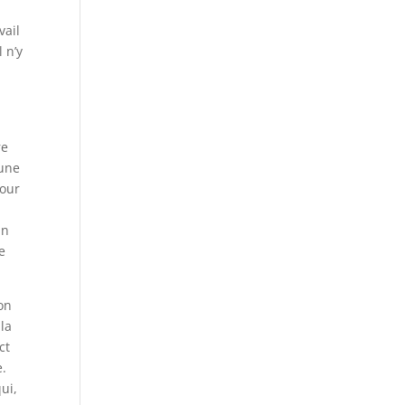
vail
 n’y
re
 une
pour
in
e
on
la
ct
e.
ui,