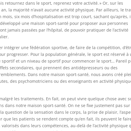
mais retournez dans le sport, reprenez votre activité. » Or, sur les
 la majorité n’avait aucune activité physique. Par ailleurs, le tra
 mois, six mois d’hospitalisation est trop court, sachant qu’après, il
c développé une maison sport-santé pour proposer aux personnes
sont jamais passées par l’hôpital, de pouvoir pratiquer de l’activité
lier.
 intégrer une fédération sportive, de faire de la compétition, d’êt
r progresser. Pour la population générale, le sport est réservé à
s de sportif et un niveau de sportif pour commencer le sport… Pareil 
 effets secondaires, qui prennent des antidépresseurs ou des
remblements. Dans notre maison sport-santé, nous avons créé ple
eutes, des psychomotriciens ou des enseignants en activité physiqu
algré les traitements. En fait, on peut vivre quelque chose avec s
ns dans notre maison sport-santé. On ne se fixe justement pas sur 
a question de la sensation dans le corps, la prise de plaisir, l’aspe
our que les patients se rendent compte qu’en fait, ils peuvent le fair
valorisés dans leurs compétences, au-delà de l’activité physique q