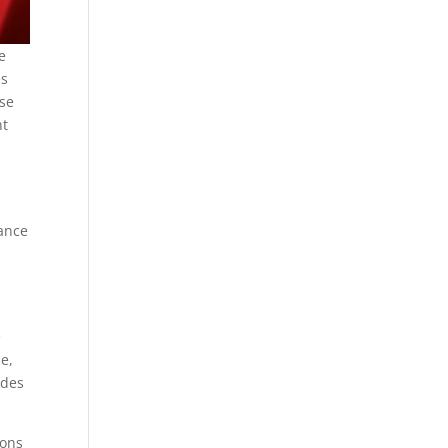
e
es
 se
nt
mance
e
e,
 des
vons