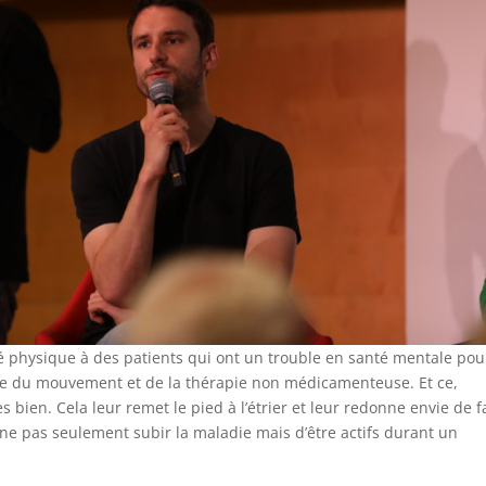
té physique à des patients qui ont un trouble en santé mentale pou
dre du mouvement et de la thérapie non médicamenteuse. Et ce,
 bien. Cela leur remet le pied à l’étrier et leur redonne envie de f
 ne pas seulement subir la maladie mais d’être actifs durant un