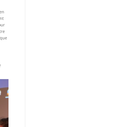
 en
nt
our
tre
 que
e