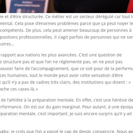
ée et d’être structurée. Ce métier est un secteur dérégulé car tout l
ntal. Cela pose d’énormes problèmes parce que ça peut noyer l
ès compétents. De plus, cela peut amener beaucoup de personnes à
ositions professionnelles. Il s’agit parfois de personnes qui ne so
autres…
 rapport aux nations les plus avancées. C’est une question de
ne structure pas et que l’on ne réglemente pas, on ne peut pas
pouvoir faire de l’accompagnement, que ce soit pour de la perfor
ces humaines, tout le monde peut avoir cette sensation d’être
nt qu’il n’y a pas de cadres très clairs, des institutions qui disent : «
che ces cases-là. »
de l’athlète à la préparation mentale. En effet, c’est une hérésie d
performance. On est sur du gain marginal. Pour autant, à une époqu
paration mentale, c’est important. Je suis encore surpris qu’il y ait
ugby, je crois que l’on a passé le cap de devoir convaincre. Nous a