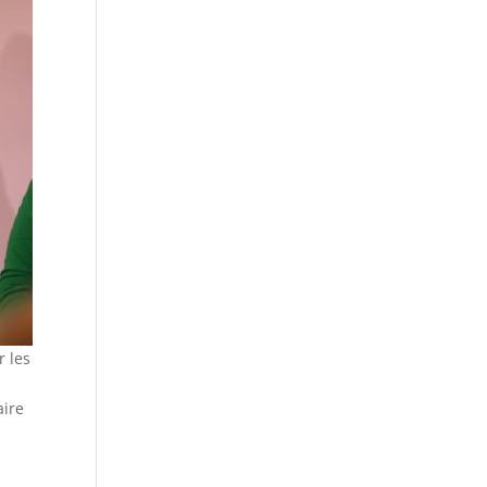
r les
aire