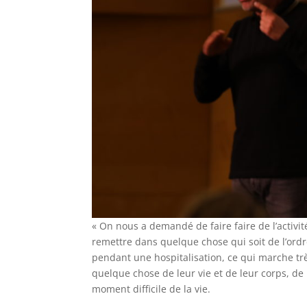
« On nous a demandé de faire faire de l’activi
remettre dans quelque chose qui soit de l’or
pendant une hospitalisation, ce qui marche très
quelque chose de leur vie et de leur corps, de
moment difficile de la vie.