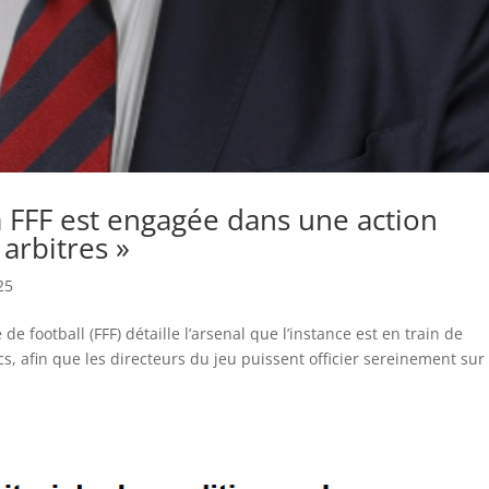
La FFF est engagée dans une action
arbitres »
25
de football (FFF) détaille l’arsenal que l’instance est en train de
cs, afin que les directeurs du jeu puissent officier sereinement sur 