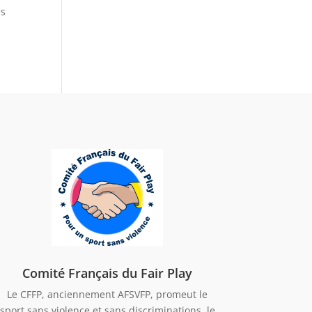
es
Comité Français du Fair Play
Le CFFP, anciennement AFSVFP, promeut le
sport sans violence et sans discriminations, le