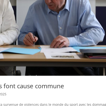
es font cause commune
2025
a survenue de violences dans le monde du sport avec les domma