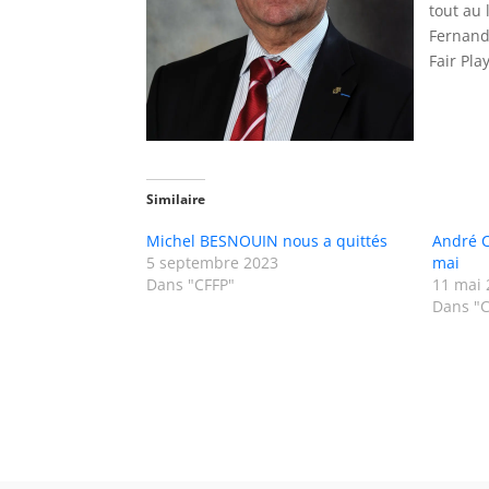
tout au 
Fernand
Fair Pla
Similaire
Michel BESNOUIN nous a quittés
André C
5 septembre 2023
mai
Dans "CFFP"
11 mai 
Dans "C