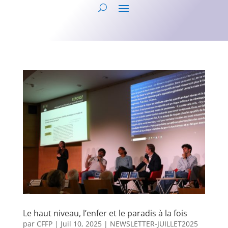
Le haut niveau, l’enfer et le paradis à la fois
par
CFFP
|
Juil 10, 2025
|
NEWSLETTER-JUILLET2025