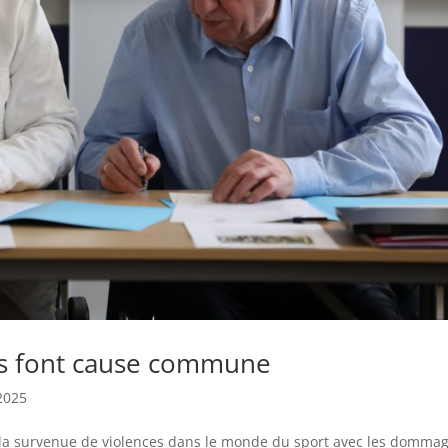
es font cause commune
2025
a survenue de violences dans le monde du sport avec les domma