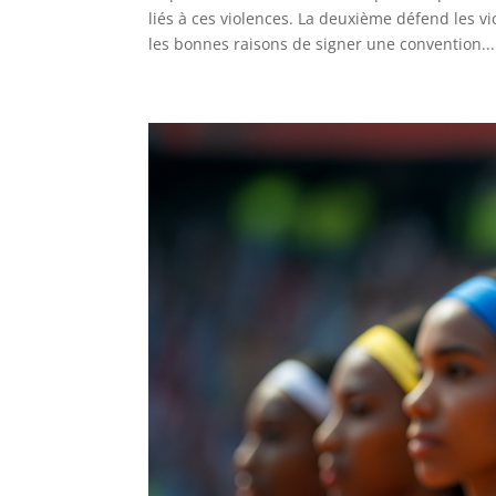
liés à ces violences. La deuxième défend les vi
les bonnes raisons de signer une convention...