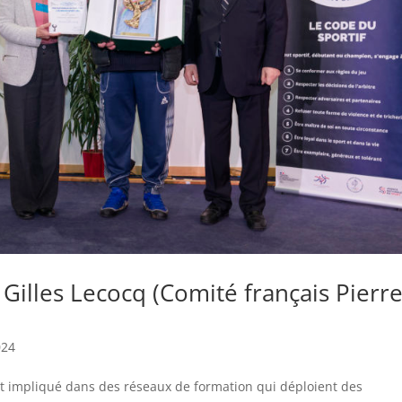
 Gilles Lecocq (Comité français Pierr
024
ent impliqué dans des réseaux de formation qui déploient des