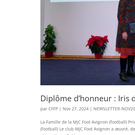
Diplôme d’honneur : Iris 
par
CFFP
|
Nov 27, 2024
|
NEWSLETTER-NOV2
La Famille de la MJC Foot Avignon (football) Pr
(football) Le club MJC Foot Avignon a œuvré, 