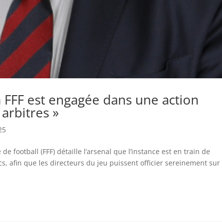
La FFF est engagée dans une action
arbitres »
25
de football (FFF) détaille l’arsenal que l’instance est en train de
cs, afin que les directeurs du jeu puissent officier sereinement sur 