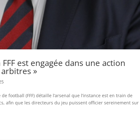
La FFF est engagée dans une action
arbitres »
25
de football (FFF) détaille l’arsenal que l’instance est en train de
cs, afin que les directeurs du jeu puissent officier sereinement sur 