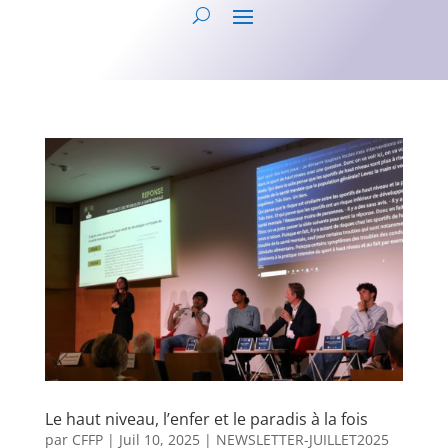
Le haut niveau, l’enfer et le paradis à la fois
par
CFFP
|
Juil 10, 2025
|
NEWSLETTER-JUILLET2025