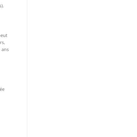
s).
peut
rs,
e ans
sée