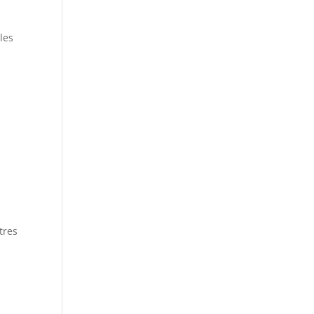
les
tres