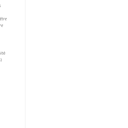
s
être
re
ité
)