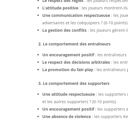
Le respect des règles
: les joueurs respectent
L’attitude positive
: les joueurs montrent-ils 
Une communication respectueuse
: les jou
adversaires et les coéquipiers ? (0-10 points)
La gestion des conflits
: les joueurs gèrent-i
2. Le comportement des entraîneurs
Un encouragement positif
: les entraîneurs
Le respect des décisions arbitrales
: les ent
La promotion du fair-play
: les entraîneurs 
3. Le comportement des supporters
Une attitude respectueuse
: les supporters 
et les autres supporters ? (0-10 points)
Un encouragement positif
: les supporters 
Une absence de violence
: les supporters év