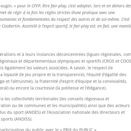
Mougin,
« pour le CFFP, être fair-play, c’est adopter, lors et en dehors de
t de régir à la fois les règles strictes d’une pratique avec une
es humaines et fondamentales du respect des autres et de soi-même. C’est 
oubertin. Assimilé à l’esprit sportif, le fair-play est, en fait, une maniè
dérations et à leurs instances déconcentrées (ligues régionales, com
régionaux et départementaux olympiques et sportifs (CROS et CDOS
ais également les valeurs associées. A savoir, le respect (le
loyauté (le jeu propre et la transparence), l’équité (l’égalité des
e et l’altruisme), la fraternité (l’esprit d’équipe et la convivialité),
ral) ou encore la courtoisie (la politesse et l’élégance).
s collectivités territoriales (les conseils régionaux et
tion ou de communes et les municipalités) ainsi que des acteurs
élus du sport (ANDES) et l’Association nationale des directeurs et
s sports (ANDISS).
articipation du public avec le « PRIX du PUBLIC ».