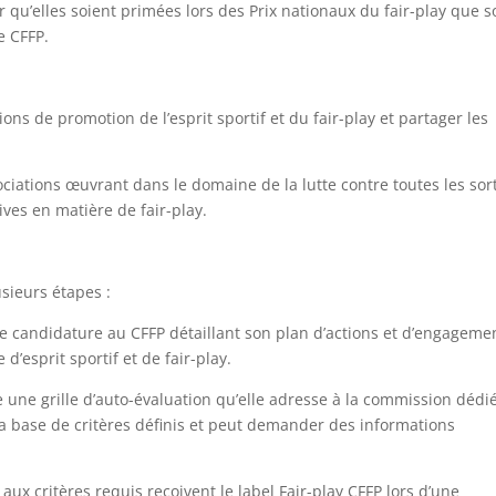
r qu’elles soient primées lors des Prix nationaux du fair-play que s
e CFFP.
ns de promotion de l’esprit sportif et du fair-play et partager les
ociations œuvrant dans le domaine de la lutte contre toutes les sor
ives en matière de fair-play.
usieurs étapes :
de candidature au CFFP détaillant son plan d’actions et d’engageme
d’esprit sportif et de fair-play.
e une grille d’auto-évaluation qu’elle adresse à la commission dédi
la base de critères définis et peut demander des informations
aux critères requis reçoivent le label Fair-play CFFP lors d’une