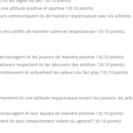
-ils les règles du jeu ? (0-10 points)
une attitude positive et sportive ? (0-10 points)
eurs communiquent-ils de manière respectueuse avec les arbitres, 
ls les conflits de manière calme et respectueuse ? (0-10 points).
 encouragent-ils les joueurs de manière positive ? (0-10 points)
raîneurs respectent-ils les décisions des arbitres ? (0-10 points)
promeuvent-ils activement les valeurs du fair-play ? (0-10 points)
montrent-ils une attitude respectueuse envers les joueurs, les arbi
encouragent-ils leur équipe de manière positive ? (0-10 points)
itent-ils tout comportement violent ou agressif ? (0-10 points)