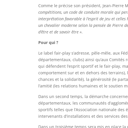
Comme le précise son président, Jean-Pierre 
compétitions, un code de conduite morale qui perme
interprétation favorable à l’esprit de jeu et cell
un chevalier moderne selon la pensée de Pierre de C
d’être et de savoir être ».
Pour qui ?
Le label fair-play s’adresse, pêle-mêle, aux Fé
départementaux, clubs) ainsi qu’aux Comités 
qui défendent l’esprit sportif et le fair-play, m
comportement sur et en dehors des terrains), la 
chances et la solidarité), la générosité (le partag
l’amitié (les relations humaines et le soutien mo
Dans un second temps, la démarche concernera le
départementaux, les communautés d’aggloméra
sportifs telles que l’Association nationale des 
intervenants d’installations et des services de
Dans un troisième temps sera mis en place la p