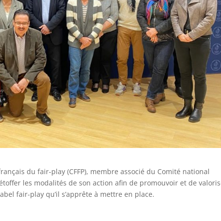
 français du fair-play (CFFP), membre associé du Comité national
étoffer les modalités de son action afin de promouvoir et de valori
label fair-play qu’il s’apprête à mettre en place.